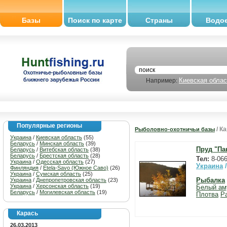
Базы
Поиск по карте
Страны
Водо
Киевская облас
Например:
Популярные регионы
/ К
Рыболовно-охотничьи базы
Украина
/
Киевская область
(55)
Беларусь
/
Минская область
(39)
Пруд "Па
Беларусь
/
Витебская область
(38)
Беларусь
/
Брестская область
(28)
Тел:
8-066
Украина
/
Одесская область
(27)
Украина
Финляндия
/
Etela-Savo (Южное Саво)
(26)
Украина
/
Сумская область
(25)
Украина
/
Днепропетровская область
(23)
Рыбалка
Украина
/
Херсонская область
(19)
Белый ам
Беларусь
/
Могилевская область
(19)
Плотва
Р
Карась
26.03.2013