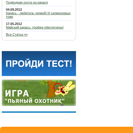
Подводная охота на карася
04.09.2012
Карась - любитель червей! И силиконовых
тоже
17.05.2012
Майский карась: трофеи обеспечены!
Все Статьи »»