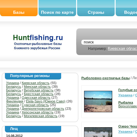
Базы
Поиск по карте
Страны
Водо
Киевская облас
Например:
Популярные регионы
/ Л
Рыболовно-охотничьи базы
Украина
/
Киевская область
(55)
Беларусь
/
Минская область
(39)
Голубые о
Беларусь
/
Витебская область
(38)
Беларусь
/
Брестская область
(28)
Украина
/
Украина
/
Одесская область
(27)
Финляндия
/
Etela-Savo (Южное Саво)
(26)
Рыбалка
Украина
/
Сумская область
(25)
Верхоплавк
Украина
/
Днепропетровская область
(23)
Украина
/
Херсонская область
(19)
Беларусь
/
Могилевская область
(19)
Озеро Чех
Лещ
Украина
/
14.08.2012