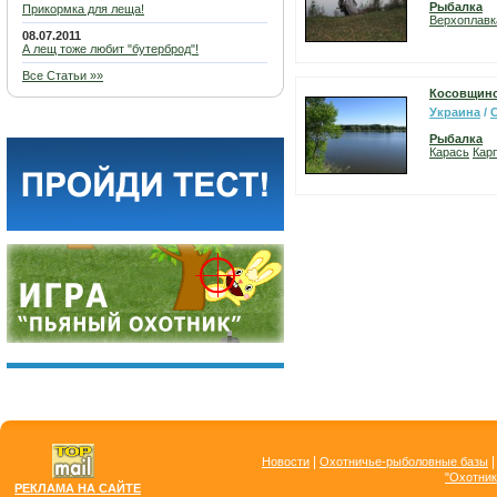
Рыбалка
Прикормка для леща!
Верхоплавк
08.07.2011
А лещ тоже любит "бутерброд"!
Все Статьи »»
Косовщинс
Украина
/
Рыбалка
Карась
Карп
|
Новости
Охотничье-рыболовные базы
"Охотник
РЕКЛАМА НА САЙТЕ