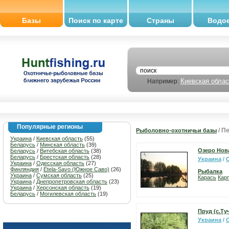
Базы
Поиск по карте
Страны
Водо
Киевская облас
Например:
Популярные регионы
/ П
Рыболовно-охотничьи базы
Украина
/
Киевская область
(55)
Беларусь
/
Минская область
(39)
Озеро Нов
Беларусь
/
Витебская область
(38)
Беларусь
/
Брестская область
(28)
Украина
/
Украина
/
Одесская область
(27)
Финляндия
/
Etela-Savo (Южное Саво)
(26)
Рыбалка
Украина
/
Сумская область
(25)
Карась
Карп
Украина
/
Днепропетровская область
(23)
Украина
/
Херсонская область
(19)
Беларусь
/
Могилевская область
(19)
Пруд (с.Ту
Украина
/