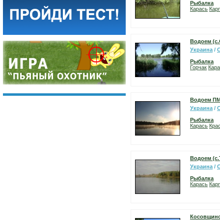
Рыбалка
Карась
Карп
Водоем (с.
Украина
/
Рыбалка
Горчак
Кара
Водоем П
Украина
/
Рыбалка
Карась
Кра
Водоем (с.
Украина
/
Рыбалка
Карась
Карп
Косовщинс