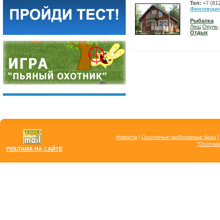
Тел:
+7 (81
Финлянди
Рыбалка
Лещ
Окунь
Отдых
|
Новости
Охотничье-рыболовные базы
"Охотник
РЕКЛАМА НА САЙТЕ