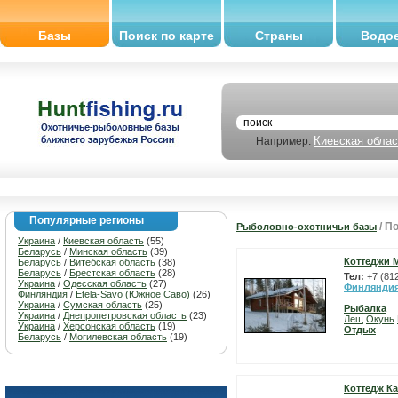
Базы
Поиск по карте
Страны
Водо
Киевская облас
Например:
Популярные регионы
/ П
Рыболовно-охотничьи базы
Украина
/
Киевская область
(55)
Беларусь
/
Минская область
(39)
Коттеджи 
Беларусь
/
Витебская область
(38)
Беларусь
/
Брестская область
(28)
Тел:
+7 (81
Украина
/
Одесская область
(27)
Финлянди
Финляндия
/
Etela-Savo (Южное Саво)
(26)
Украина
/
Сумская область
(25)
Рыбалка
Украина
/
Днепропетровская область
(23)
Лещ
Окунь
Украина
/
Херсонская область
(19)
Отдых
Беларусь
/
Могилевская область
(19)
Коттедж Ка