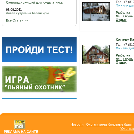
Тел:
+7 (81
Снегопад - лучший друг судачатника!
Финлянди
08.09.2011
Рыбалка
Ловля судака на балансиры
Лещ
Окунь
Отдых
Все Статьи »»
Коттедж Ка
Тел:
+7 (81
Финлянди
Рыбалка
Лещ
Окунь
Отдых
|
Новости
Охотничье-рыболовные базы
"Охотник
РЕКЛАМА НА САЙТЕ