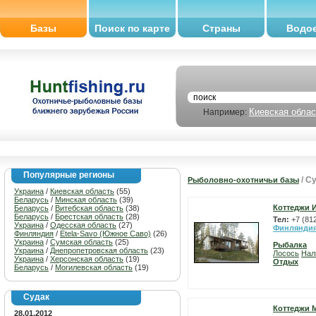
Базы
Поиск по карте
Страны
Водо
Киевская облас
Например:
Популярные регионы
/ С
Рыболовно-охотничьи базы
Украина
/
Киевская область
(55)
Беларусь
/
Минская область
(39)
Коттеджи 
Беларусь
/
Витебская область
(38)
Беларусь
/
Брестская область
(28)
Тел:
+7 (81
Украина
/
Одесская область
(27)
Финлянди
Финляндия
/
Etela-Savo (Южное Саво)
(26)
Украина
/
Сумская область
(25)
Рыбалка
Украина
/
Днепропетровская область
(23)
Лосось
Нал
Украина
/
Херсонская область
(19)
Отдых
Беларусь
/
Могилевская область
(19)
Судак
Коттеджи 
28.01.2012