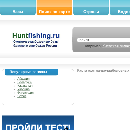
Базы
Поиск по карте
Страны
Водо
Киевская облас
Например:
Карта охотничье-рыболовных 
Популярные регионы
Абхазия
Беларусь
Казахстан
Украина
Финляндия
Чехия