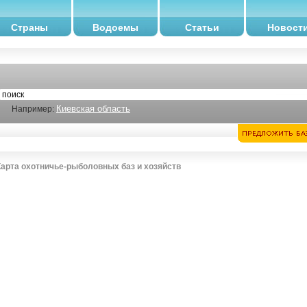
Страны
Водоемы
Статьи
Новост
Киевская область
Например:
Карта охотничье-рыболовных баз и хозяйств