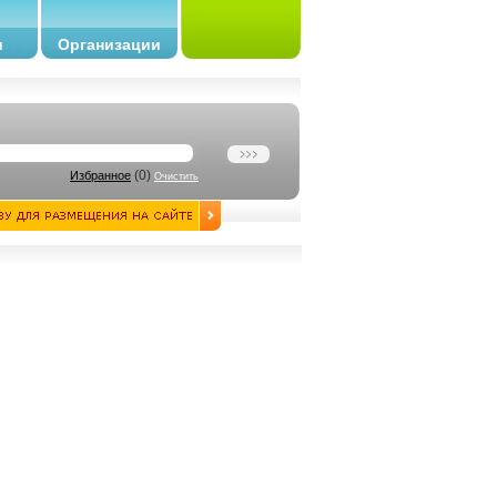
и
Организации
(
0
)
Избранное
Очистить