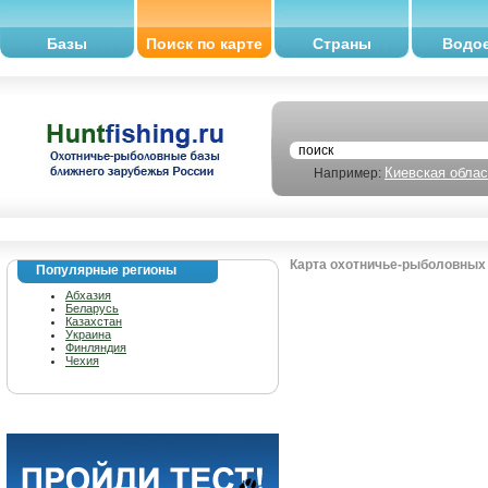
Базы
Поиск по карте
Страны
Водо
Киевская облас
Например:
Карта охотничье-рыболовных 
Популярные регионы
Абхазия
Беларусь
Казахстан
Украина
Финляндия
Чехия