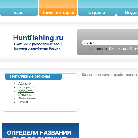
Базы
Поиск по карте
Страны
Водо
Киевская облас
Например:
Карта охотничье-рыболовных 
Популярные регионы
Абхазия
Беларусь
Казахстан
Украина
Финляндия
Чехия