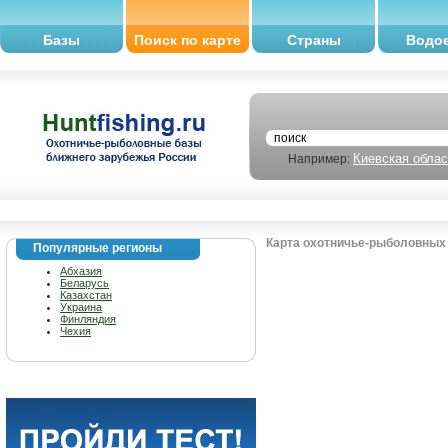
Базы
Поиск по карте
Страны
Водо
Киевская облас
Например:
Карта охотничье-рыболовных 
Популярные регионы
Абхазия
Беларусь
Казахстан
Украина
Финляндия
Чехия