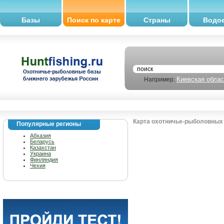
Базы
Поиск по карте
Страны
Водо
Киевская облас
Например:
Карта охотничье-рыболовных 
Популярные регионы
Абхазия
Беларусь
Казахстан
Украина
Финляндия
Чехия