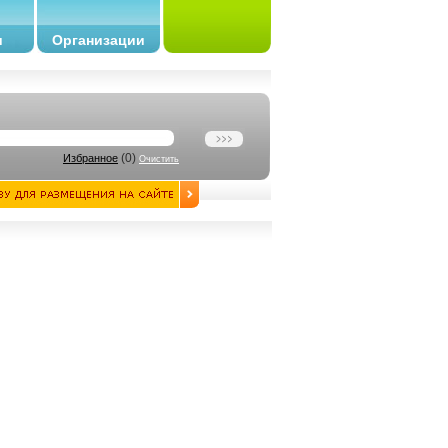
и
Организации
(
0
)
Избранное
Очистить