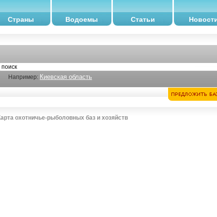
Страны
Водоемы
Статьи
Новост
Киевская область
Например:
Карта охотничье-рыболовных баз и хозяйств