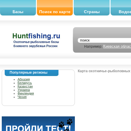
Базы
Поиск по карте
Страны
Водо
Киевская облас
Например:
Карта охотничье-рыболовных 
Популярные регионы
Абхазия
Беларусь
Казахстан
Украина
Финляндия
Чехия