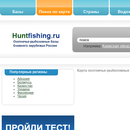
Базы
Поиск по карте
Страны
Водо
Киевская облас
Например:
Карта охотничье-рыболовных 
Популярные регионы
Абхазия
Беларусь
Казахстан
Украина
Финляндия
Чехия