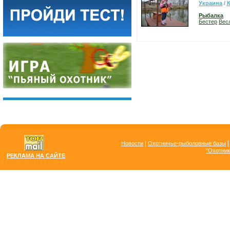
Украина
/
Рыбалка
Бестер
Вес
|
Новости
Охотничье-рыболовные базы
"Охотник
РЕКЛАМА НА САЙТЕ