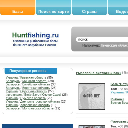
Базы
Поиск по карте
Страны
Водо
Киевская облас
Например:
Популярные регионы
/ В
Рыболовно-охотничьи базы
Украина
/
Киевская область
(55)
Беларусь
/
Минская область
(39)
База "Остр
Беларусь
/
Витебская область
(38)
Беларусь
/
Брестская область
(28)
Тел:
+38-04
Украина
/
Одесская область
(27)
Украина
/
Финляндия
/
Etela-Savo (Южное Саво)
(26)
Украина
/
Сумская область
(25)
Рыбалка
Украина
/
Днепропетровская область
(23)
Бестер
Вес
Украина
/
Херсонская область
(19)
Беларусь
/
Могилевская область
(19)
Фартовая 
Тел:
+38 (0