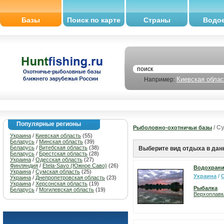
Базы
Поиск по карте
Страны
Водо
Киевская облас
Например:
Популярные регионы
/ С
Рыболовно-охотничьи базы
Украина
/
Киевская область
(55)
Беларусь
/
Минская область
(39)
Беларусь
/
Витебская область
(38)
Выберите вид отдыха в дан
Беларусь
/
Брестская область
(28)
Украина
/
Одесская область
(27)
Финляндия
/
Etela-Savo (Южное Саво)
(26)
Водохрани
Украина
/
Сумская область
(25)
Украина
/
Украина
/
Днепропетровская область
(23)
Украина
/
Херсонская область
(19)
Рыбалка
Беларусь
/
Могилевская область
(19)
Верхоплавк