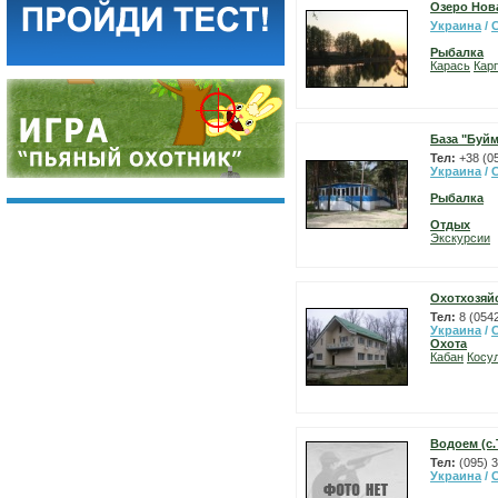
Озеро Нов
Украина
/
Рыбалка
Карась
Карп
База "Буй
Тел:
+38 (0
Украина
/
Рыбалка
Отдых
Экскурсии
Охотхозяй
Тел:
8 (054
Украина
/
Охота
Кабан
Косу
Водоем (с
Тел:
(095) 
Украина
/