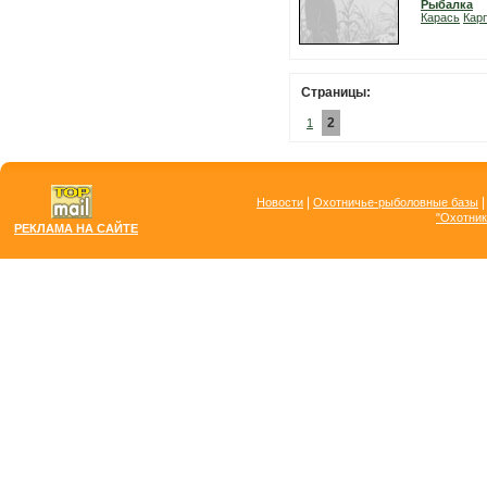
Рыбалка
Карась
Карп
Страницы:
2
1
|
Новости
Охотничье-рыболовные базы
"Охотник
РЕКЛАМА НА САЙТЕ