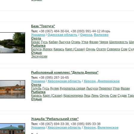
База "Тортуга"
Тел:
+38 (067) 484-30-64, +38 (093) 991-44-12 Игорь
Украина
/
Одесская область
/
Одесса
,
Вилково
Охота
Бекас
Гусь
Кабан
Лысуха
Огарь
Утка
Фазан
Чирок
Шилохвость
Ши
Рыбалка
Белуга
Жерех
Карась
Карп (Сазан)
Окунь
Осетр
Севрюга
Сом
Суд
Отдых
Экскурсии
Рыболовный комплекс "Дельта Днепра"
Тел:
+38 (095) 287-16-65
Украина
/
Херсонская область
/
Херсон
,
Днепровское
Охота
Голубь
Гусь
Кулик
Куропатка серая
Лысуха
Перепел
Утка
Фазан
Рыбалка
Карась
Карп (Сазан)
Красноперка
Лещ
Линь
Окунь
Сом
Судак
Тар
Отдых
Усадьба "Рибальський стан"
Тел:
+38 (067) 694-33-38, +38 (095) 695-33-38
Украина
/
Херсонская область
/
Херсон
,
Велетенское