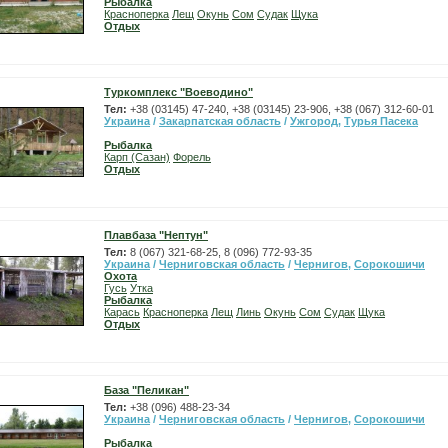
Рыбалка
Красноперка
Лещ
Окунь
Сом
Судак
Щука
Отдых
Туркомплекс "Воеводино"
Тел:
+38 (03145) 47-240, +38 (03145) 23-906, +38 (067) 312-60-01
Украина
/
Закарпатская область
/
Ужгород
,
Турья Пасека
Рыбалка
Карп (Сазан)
Форель
Отдых
Плавбаза "Нептун"
Тел:
8 (067) 321-68-25, 8 (096) 772-93-35
Украина
/
Черниговская область
/
Чернигов
,
Сорокошичи
Охота
Гусь
Утка
Рыбалка
Карась
Красноперка
Лещ
Линь
Окунь
Сом
Судак
Щука
Отдых
База "Пеликан"
Тел:
+38 (096) 488-23-34
Украина
/
Черниговская область
/
Чернигов
,
Сорокошичи
Рыбалка