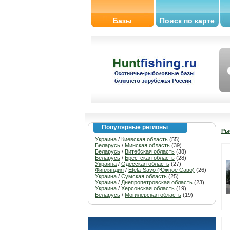
Базы
Поиск по карте
Популярные регионы
Ры
Украина
/
Киевская область
(55)
Беларусь
/
Минская область
(39)
Беларусь
/
Витебская область
(38)
Беларусь
/
Брестская область
(28)
Украина
/
Одесская область
(27)
Финляндия
/
Etela-Savo (Южное Саво)
(26)
Украина
/
Сумская область
(25)
Украина
/
Днепропетровская область
(23)
Украина
/
Херсонская область
(19)
Беларусь
/
Могилевская область
(19)