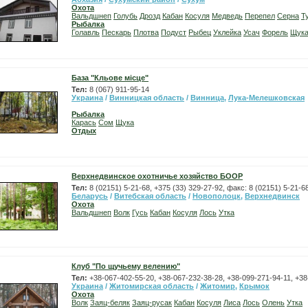
Охота
Вальдшнеп
Голубь
Дрозд
Кабан
Косуля
Медведь
Перепел
Серна
Т
Рыбалка
Голавль
Пескарь
Плотва
Подуст
Рыбец
Уклейка
Усач
Форель
Щук
База "Кльове місце"
Тел:
8 (067) 911-95-14
Украина
/
Винницкая область
/
Винница
,
Лука-Мелешковская
Рыбалка
Карась
Сом
Щука
Отдых
Верхнедвинское охотничье хозяйство БООР
Тел:
8 (02151) 5-21-68, +375 (33) 329-27-92, факс: 8 (02151) 5-21-6
Беларусь
/
Витебская область
/
Новополоцк
,
Верхнедвинск
Охота
Вальдшнеп
Волк
Гусь
Кабан
Косуля
Лось
Утка
Клуб "По щучьему велению"
Тел:
+38-067-402-55-20, +38-067-232-38-28, +38-099-271-94-11, +3
Украина
/
Житомирская область
/
Житомир
,
Крымок
Охота
Волк
Заяц-беляк
Заяц-русак
Кабан
Косуля
Лиса
Лось
Олень
Утка