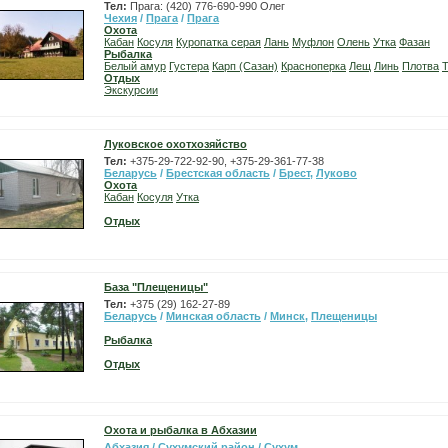
Тел:
Прага: (420) 776-690-990 Олег
Чехия
/
Прага
/
Прага
Охота
Кабан
Косуля
Куропатка серая
Лань
Муфлон
Олень
Утка
Фазан
Рыбалка
Белый амур
Густера
Карп (Сазан)
Красноперка
Лещ
Линь
Плотва
Т
Отдых
Экскурсии
Луковское охотхозяйство
Тел:
+375-29-722-92-90, +375-29-361-77-38
Беларусь
/
Брестская область
/
Брест
,
Луково
Охота
Кабан
Косуля
Утка
Отдых
База "Плещеницы"
Тел:
+375 (29) 162-27-89
Беларусь
/
Минская область
/
Минск
,
Плещеницы
Рыбалка
Отдых
Охота и рыбалка в Абхазии
Абхазия
/
Сухумский район
/
Сухум