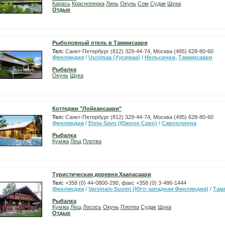
Карась
Красноперка
Линь
Окунь
Сом
Судак
Щука
Отдых
Рыболовный отель в Таммисаари
Тел:
Cанкт-Петербург (812) 329-44-74, Москва (495) 628-80-60
Финляндия
/
Uusimaa (Уусимаа)
/
Нельсинки
,
Таммисаари
Рыбалка
Окунь
Щука
Коттеджи "Лойкансаари"
Тел:
Cанкт-Петербург (812) 329-44-74, Москва (495) 628-80-60
Финляндия
/
Etela-Savo (Южное Саво)
/
Савонлинна
Рыбалка
Кумжа
Лещ
Плотва
Туристическая деревня Хаапасаари
Тел:
+358 (0) 44-0800-290, факс +358 (0) 3-486-1444
Финляндия
/
Varsinais-Suomi (Юго-западная Финляндия)
/
Там
Рыбалка
Кумжа
Лещ
Лосось
Окунь
Плотва
Судак
Щука
Отдых