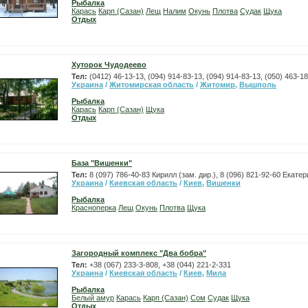
Рыбалка
Карась
Карп (Сазан)
Лещ
Налим
Окунь
Плотва
Судак
Щука
Отдых
Хуторок Чудодеево
Тел:
(0412) 46-13-13, (094) 914-83-13, (094) 914-83-13, (050) 463-1
Украина
/
Житомирская область
/
Житомир
,
Вышполь
Рыбалка
Карась
Карп (Сазан)
Щука
Отдых
База "Вишенки"
Тел:
8 (097) 786-40-83 Кирилл (зам. дир.), 8 (096) 821-92-60 Екате
Украина
/
Киевская область
/
Киев
,
Вишенки
Рыбалка
Красноперка
Лещ
Окунь
Плотва
Щука
Загородный комплекс "Два бобра"
Тел:
+38 (067) 233-3-808, +38 (044) 221-2-331
Украина
/
Киевская область
/
Киев
,
Мила
Рыбалка
Белый амур
Карась
Карп (Сазан)
Сом
Судак
Щука
Отдых