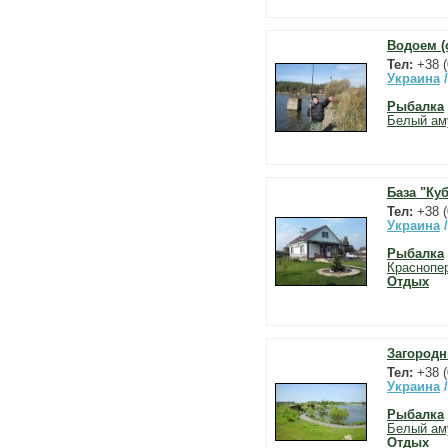
Водоем (
Тел:
+38 
Украина
Рыбалка
Белый ам
База "Ку
Тел:
+38 (
Украина
Рыбалка
Краснопе
Отдых
Загородн
Тел:
+38 (
Украина
Рыбалка
Белый ам
Отдых