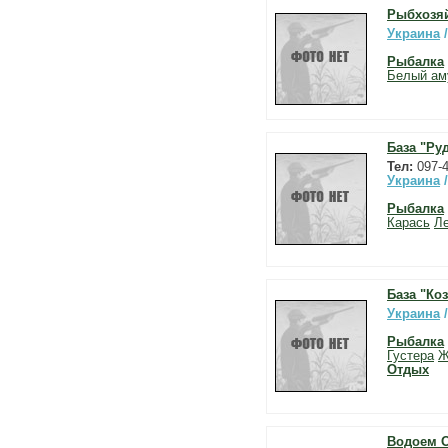
Рыбхозя
Украина
Рыбалка
Белый ам
База "Ру
Тел:
097-
Украина
Рыбалка
Карась
Л
База "Коз
Украина
Рыбалка
Густера
Ж
Отдых
Водоем О