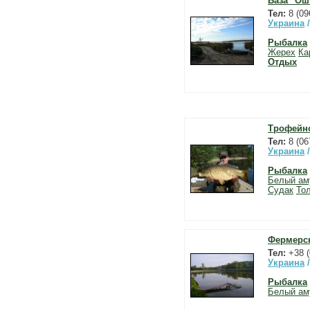
База "Ош
Тел:
8 (09
Украина
Рыбалка
Жерех
Ка
Отдых
Трофейно
Тел:
8 (0
Украина
Рыбалка
Белый ам
Судак
То
Фермерск
Тел:
+38 (
Украина
Рыбалка
Белый ам