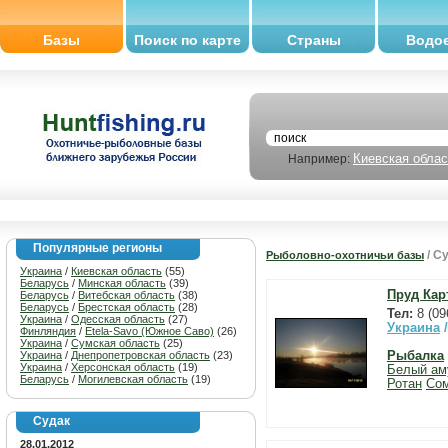
Базы
Поиск по карте
Страны
Водо
Киевская облас
Например:
Популярные регионы
/ С
Рыболовно-охотничьи базы
Украина
/
Киевская область
(55)
Беларусь
/
Минская область
(39)
Пруд Кар
Беларусь
/
Витебская область
(38)
Беларусь
/
Брестская область
(28)
Тел:
8 (09
Украина
/
Одесская область
(27)
Украина
Финляндия
/
Etela-Savo (Южное Саво)
(26)
Украина
/
Сумская область
(25)
Украина
/
Днепропетровская область
(23)
Рыбалка
Украина
/
Херсонская область
(19)
Белый ам
Беларусь
/
Могилевская область
(19)
Ротан
Со
Судак
28.01.2012