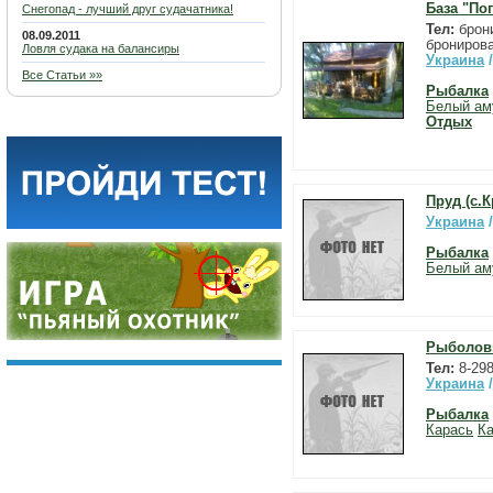
База "По
Снегопад - лучший друг судачатника!
Тел:
брони
08.09.2011
бронирова
Ловля судака на балансиры
Украина
Все Статьи »»
Рыбалка
Белый ам
Отдых
Пруд (с.
Украина
Рыбалка
Белый ам
Рыболовн
Тел:
8-29
Украина
Рыбалка
Карась
Ка