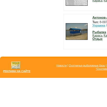
Карась
Ка
Антонов-
Тел:
8-097
Украина
Рыбалка
Карась
Ка
Отдых
|
Новости
Охотничье-рыболовные базы
"Охотник
РЕКЛАМА НА САЙТЕ