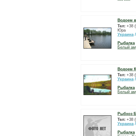
Водоем 
Тел:
+38 (
Юра
Украина
Рыбалка
Белый ам
Водоем 
Тел:
+38 (
Украина
Рыбалка
Белый ам
Рыбхоз Б
Тел:
+38 (
Украина
Рыбалка