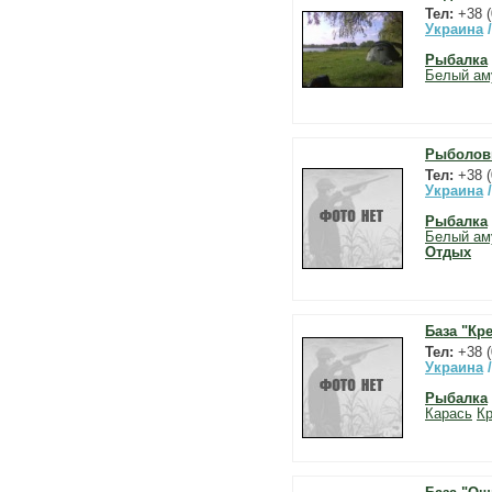
Тел:
+38 
Украина
Рыбалка
Белый ам
Рыболовн
Тел:
+38 
Украина
Рыбалка
Белый ам
Отдых
База "Кр
Тел:
+38 (
Украина
Рыбалка
Карась
Кр