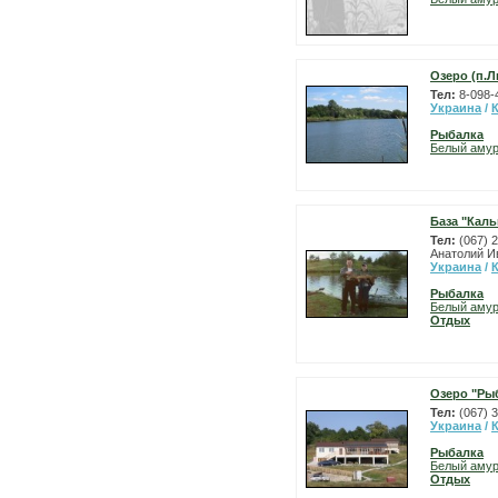
Озеро (п.
Тел:
8-098-
Украина
/
Рыбалка
Белый аму
База "Каль
Тел:
(067) 
Анатолий Ив
Украина
/
Рыбалка
Белый аму
Отдых
Озеро "Ры
Тел:
(067) 
Украина
/
Рыбалка
Белый аму
Отдых