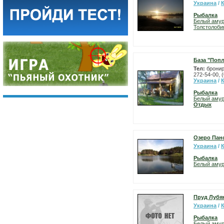
Украина
/
Рыбалка
Белый аму
Толстолоби
База "Поп
Тел:
бронир
272-54-00, 
Украина
/
Рыбалка
Белый аму
Отдых
Озеро Пан
Украина
/
Рыбалка
Белый аму
Пруд Лубя
Украина
/
Рыбалка
Белый аму