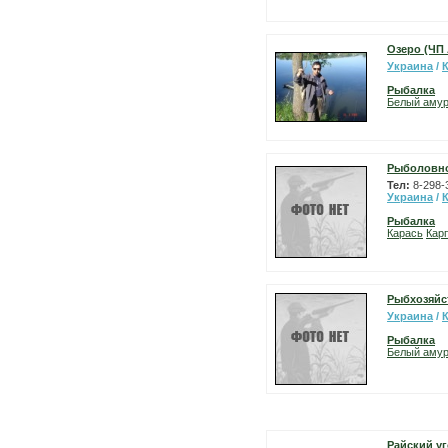
Озеро (ЧП
Украина
/
Рыбалка
Белый аму
Рыболовно
Тел:
8-298-
Украина
/
Рыбалка
Карась
Карп
Рыбхозяйс
Украина
/
Рыбалка
Белый аму
Райский у