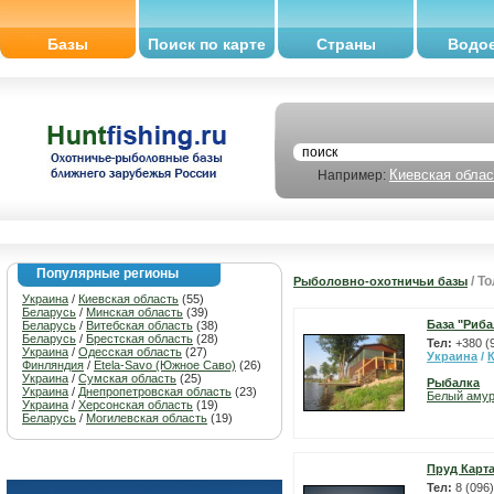
Базы
Поиск по карте
Страны
Водо
Киевская облас
Например:
Популярные регионы
/ Т
Рыболовно-охотничьи базы
Украина
/
Киевская область
(55)
Беларусь
/
Минская область
(39)
База "Риб
Беларусь
/
Витебская область
(38)
Беларусь
/
Брестская область
(28)
Тел:
+380 (
Украина
/
Одесская область
(27)
Украина
/
Финляндия
/
Etela-Savo (Южное Саво)
(26)
Украина
/
Сумская область
(25)
Рыбалка
Украина
/
Днепропетровская область
(23)
Белый аму
Украина
/
Херсонская область
(19)
Беларусь
/
Могилевская область
(19)
Пруд Карт
Тел:
8 (096