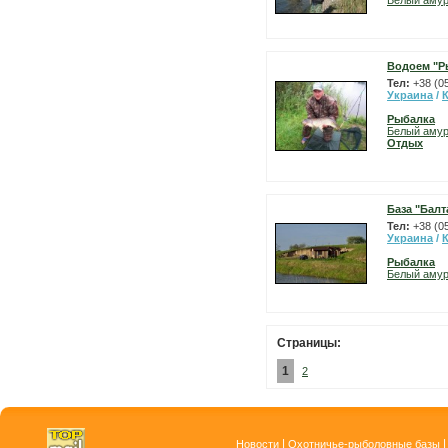
Белый аму
Водоем "Р
Тел:
+38 (0
Украина
/
Рыбалка
Белый аму
Отдых
База "Балт
Тел:
+38 (0
Украина
/
Рыбалка
Белый аму
Страницы:
1
2
|
Новости
Охотничье-рыболовные базы