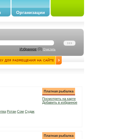
и
Организации
(
0
)
Избранное
Очистить
Платная рыбалка
Посмотреть на карте
Добавить в избранное
отва
Ротан
Сом
Судак
Платная рыбалка