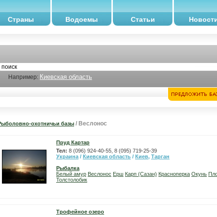
Страны
Водоемы
Статьи
Новост
Киевская область
Например:
/ Веслонос
Рыболовно-охотничьи базы
Пруд Картар
Тел:
8 (096) 924-40-55, 8 (095) 719-25-39
Украина
/
Киевская область
/
Киев
,
Тарган
Рыбалка
Белый амур
Веслонос
Ерш
Карп (Сазан)
Красноперка
Окунь
Пл
Толстолобик
Трофейное озеро