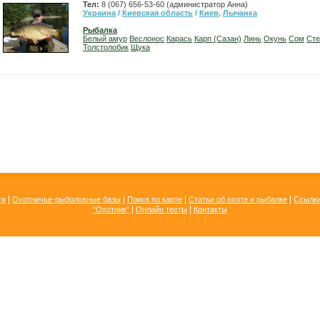
Тел:
8 (067) 656-53-60 (администратор Анна)
Украина
/
Киевская область
/
Киев
,
Лычанка
Рыбалка
Белый амур
Веслонос
Карась
Карп (Сазан)
Линь
Окунь
Сом
Сте
Толстолобик
Щука
|
|
|
|
ти
Охотничье-рыболовные базы
Поиск по карте
Статьи об охоте и рыбалке
Ссылк
|
|
"Охотник"
Онлайн тесты
Контакты