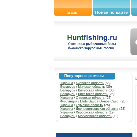
Базы
Поиск по карте
Популярные регионы
Украина
/
Киевская область
(55)
Беларусь
/
Минская область
(39)
Беларусь
/
Витебская область
(38)
Беларусь
/
Брестская область
(28)
Украина
/
Одесская область
(27)
Финляндия
/
Etela-Savo (Южное Саво)
(26)
Украина
/
Сумская область
(25)
Украина
/
Днепропетровская область
(23)
Украина
/
Херсонская область
(19)
Беларусь
/
Могилевская область
(19)