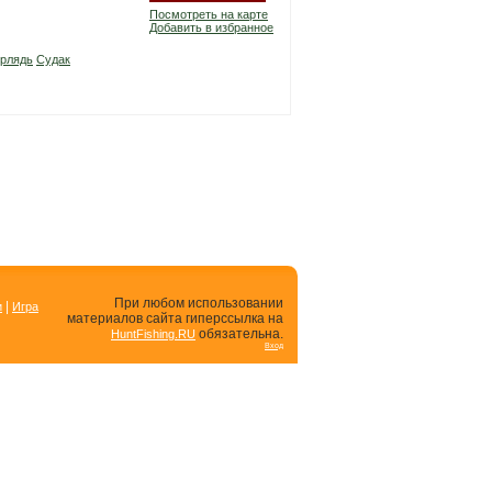
Посмотреть на карте
Добавить в избранное
рлядь
Судак
При любом использовании
|
и
Игра
материалов сайта гиперссылка на
обязательна.
HuntFishing.RU
Вход