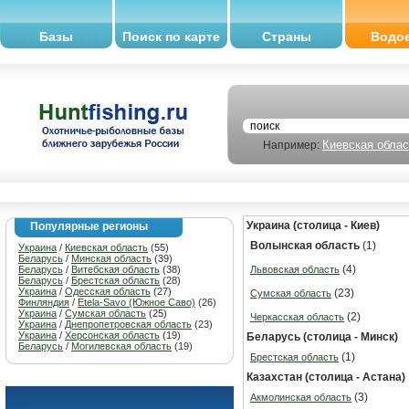
Базы
Поиск по карте
Страны
Водо
Киевская облас
Например:
Украина (столица - Киев)
Популярные регионы
Волынская область
(1)
Украина
/
Киевская область
(55)
Беларусь
/
Минская область
(39)
(4)
Беларусь
/
Витебская область
(38)
Львовская область
Беларусь
/
Брестская область
(28)
Украина
/
Одесская область
(27)
(23)
Сумская область
Финляндия
/
Etela-Savo (Южное Саво)
(26)
Украина
/
Сумская область
(25)
(2)
Черкасская область
Украина
/
Днепропетровская область
(23)
Украина
/
Херсонская область
(19)
Беларусь (столица - Минск)
Беларусь
/
Могилевская область
(19)
(1)
Брестская область
Казахстан (столица - Астана)
(3)
Акмолинская область