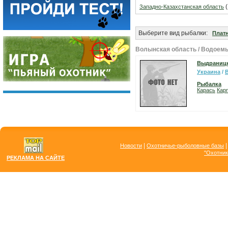
(
Западно-Казахстанская область
Выберите вид рыбалки:
Плат
Волынская область / Водоем
Выдраницк
Украина
/
Рыбалка
Карась
Карп
|
Новости
Охотничье-рыболовные базы
"Охотник
РЕКЛАМА НА САЙТЕ