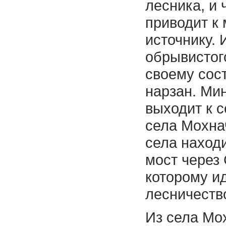
лесника, и 
приводит к
источнику. 
обрывистого
своему сос
нарзан. Мин
выходит к 
села Мохна
села наход
мост через
которому ид
лесничеств
Из села Мо