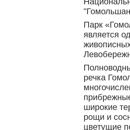
Национальн
"Гомольшан
Парк «Гомо
является о
живописных
Левобережн
Полноводны
речка Гомо
многочисле
прибрежные
широкие те
рощи и сос
цветущие п