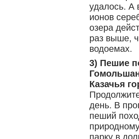
удалось. А
ионов сере
озера дейс
раз выше, 
водоемах.
3) Пешие 
Гомольшан
Казачья го
Продолжите
день. В про
пеший похо
природном
парку в дол