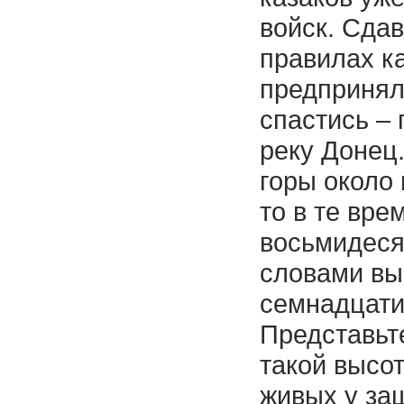
войск. Сдав
правилах ка
предпринял
спастись – 
реку Донец
горы около
то в те вре
восьмидеся
словами вы
семнадцати
Представьт
такой высо
живых у за