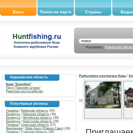
Базы
Поиск по карте
Страны
Водо
Киевская облас
Например:
/
Рыболовно-охотничьи базы
Ук
Харьковская область
База "Коробки"
Пруд "Панские штаны"
Ракитное охотхозяйство
<<
Популярные регионы
Украина
/
Киевская область
(55)
Беларусь
/
Минская область
(39)
Беларусь
/
Витебская область
(38)
Беларусь
/
Брестская область
(28)
Украина
/
Одесская область
(27)
Финляндия
/
Etela-Savo (Южное Саво)
(26)
Приглашаем
Украина
/
Сумская область
(25)