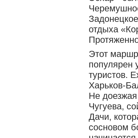
Черемушное
Задонецкое
отдыха «Ко
Протяженнос
Этот маршр
популярен 
туристов. Е
Харьков-Ба
Не доезжая
Чугуева, с
Дачи, котор
сосновом б
начинается