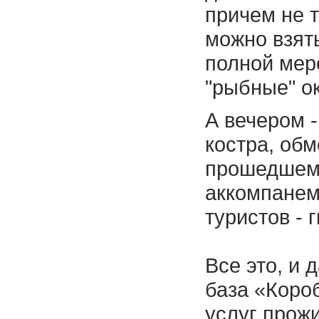
причем не т
можно взять
полной мер
"рыбные" о
А вечером 
костра, об
прошедшем
аккомпанем
туристов - 
Все это, и 
база «Коро
услуг прож