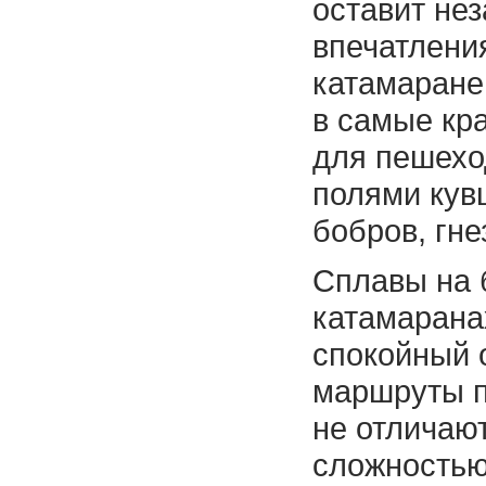
оставит не
впечатлени
катамаране
в самые кр
для пешеход
полями кув
бобров, гн
Сплавы на 
катамаранах
спокойный 
маршруты п
не отличаю
сложностью