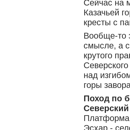
Сейчас на 
Казачьей г
кресты с п
Вообще-то 
смысле, а с
крутого пра
Северского
над изгибом
горы завора
Поход по б
Северский
Платформа 
Эсхар - сел