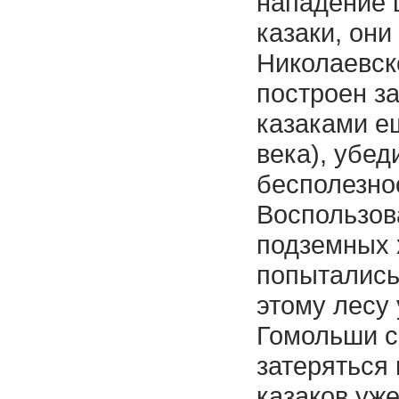
нападение 
казаки, они
Николаевск
построен з
казаками ещ
века), убед
бесполезно
Воспользов
подземных 
попытались 
этому лесу 
Гомольши с
затеряться 
казаков уж