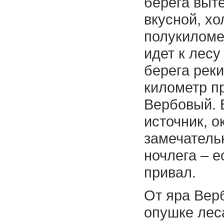
берега выте
вкусной, хо
полукиломе
идет к лесу
берега реки
километр п
Вербовый. 
источник, о
замечатель
ночлега – е
привал.
От яра Верб
опушке лес