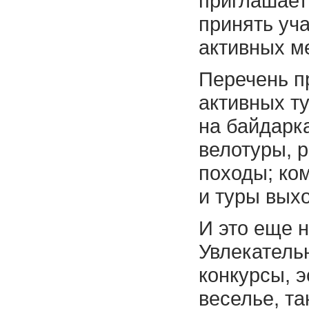
приглашает
принять уч
активных м
Перечень п
активных ту
на байдарк
велотуры, 
походы; ко
и туры вых
И это еще н
Увлекатель
конкурсы, 
веселье, та