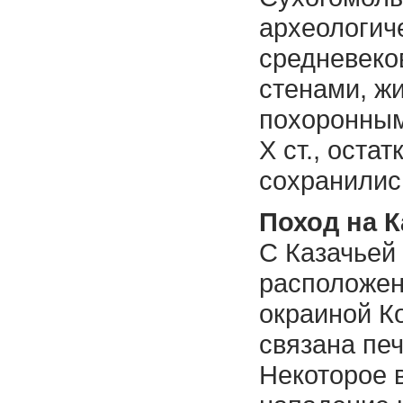
археологич
средневек
стенами, ж
похоронным
X ст., оста
сохранилис
Поход на 
С Казачьей 
расположен
окраиной К
связана пе
Некоторое 