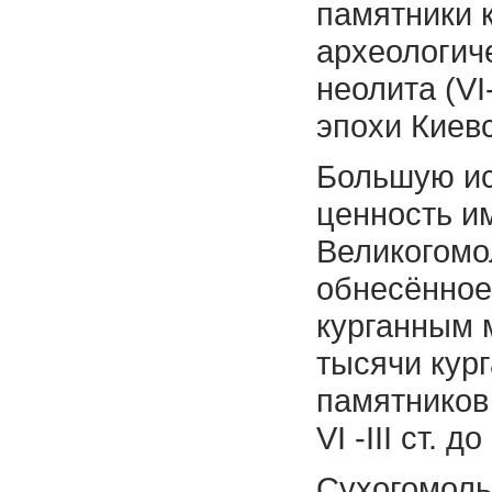
памятники 
археологиче
неолита (VI-
эпохи Киев
Большую и
ценность и
Великогомо
обнесённое
курганным 
тысячи кург
памятников
VI -III ст. до 
Сухогомол