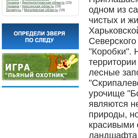
Украина
/
Днепропетровская область
(23)
Украина
/
Херсонская область
(19)
одном из с
Беларусь
/
Могилевская область
(19)
чистых и ж
Харьковско
Северского
"Коробки". 
территории
лесные зап
"Скрипалевс
урочище "Б
являются н
природы, н
красивыми 
ландшафта,