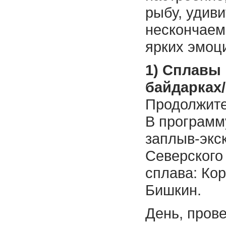
рыбу, удив
нескончаем
ярких эмоц
1) Сплавы 
байдарках
Продолжите
В программ
заплыв-экс
Северского
сплава: Кор
Бишкин.
День, пров