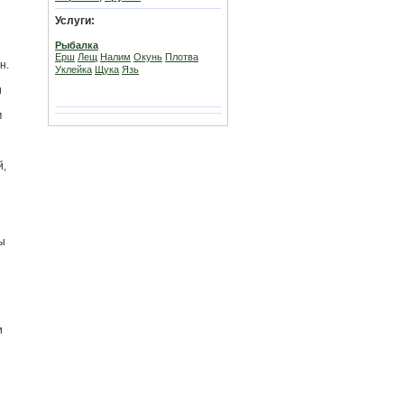
Услуги:
Рыбалка
Ерш
Лещ
Налим
Окунь
Плотва
н.
Уклейка
Щука
Язь
и
м
й,
ы
и