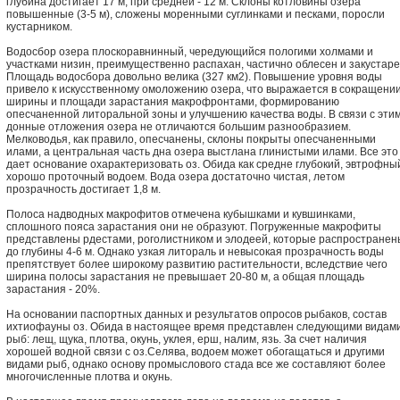
глубина достигает 17 м, при средней - 12 м. Склоны котловины озера
повышенные (3-5 м), сложены моренными суглинками и песками, поросли
кустарником.
Водосбор озера плоскоравнинный, чередующийся пологими холмами и
участками низин, преимущественно распахан, частично облесен и закустаре
Площадь водосбора довольно велика (327 км2). Повышение уровня воды
привело к искусственному омоложению озера, что выражается в сокращени
ширины и площади зарастания макрофронтами, формированию
опесчаненной литоральной зоны и улучшению качества воды. В связи с эти
донные отложения озера не отличаются большим разнообразием.
Мелководья, как правило, опесчанены, склоны покрыты опесчаненными
илами, а центральная часть дна озера выстлана глинистыми илами. Все это
дает основание охарактеризовать оз. Обида как средне глубокий, эвтрофны
хорошо проточный водоем. Вода озера достаточно чистая, летом
прозрачность достигает 1,8 м.
Полоса надводных макрофитов отмечена кубышками и кувшинками,
сплошного пояса зарастания они не образуют. Погруженные макрофиты
представлены рдестами, роголистником и элодеей, которые распространен
до глубины 4-6 м. Однако узкая литораль и невысокая прозрачность воды
препятствует более широкому развитию растительности, вследствие чего
ширина полосы зарастания не превышает 20-80 м, а общая площадь
зарастания - 20%.
На основании паспортных данных и результатов опросов рыбаков, состав
ихтиофауны оз. Обида в настоящее время представлен следующими видам
рыб: лещ, щука, плотва, окунь, уклея, ерш, налим, язь. За счет наличия
хорошей водной связи с оз.Селява, водоем может обогащаться и другими
видами рыб, однако основу промыслового стада все же составляют более
многочисленные плотва и окунь.