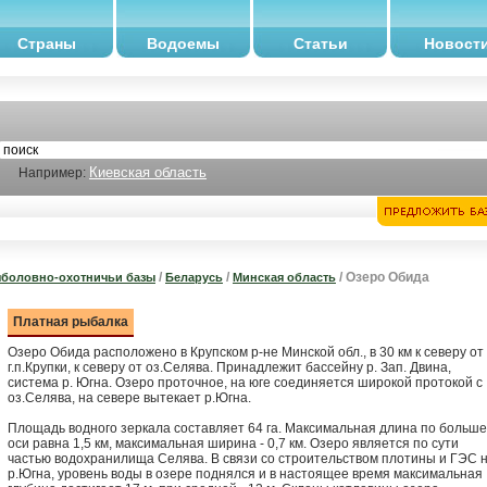
Страны
Водоемы
Статьи
Новост
Киевская область
Например:
/
/
/ Озеро Обида
боловно-охотничьи базы
Беларусь
Минская область
Платная рыбалка
Озеро Обида расположено в Крупском р-не Минской обл., в 30 км к северу от
г.п.Крупки, к северу от оз.Селява. Принадлежит бассейну р. Зап. Двина,
система р. Югна. Озеро проточное, на юге соединяется широкой протокой с
оз.Селява, на севере вытекает р.Югна.
Площадь водного зеркала составляет 64 га. Максимальная длина по больш
оси равна 1,5 км, максимальная ширина - 0,7 км. Озеро является по сути
частью водохранилища Селява. В связи со строительством плотины и ГЭС 
р.Югна, уровень воды в озере поднялся и в настоящее время максимальная