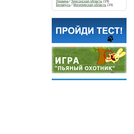
Украина
/
Херсонская область
(19)
Беларусь
/
Могилевская область
(19)