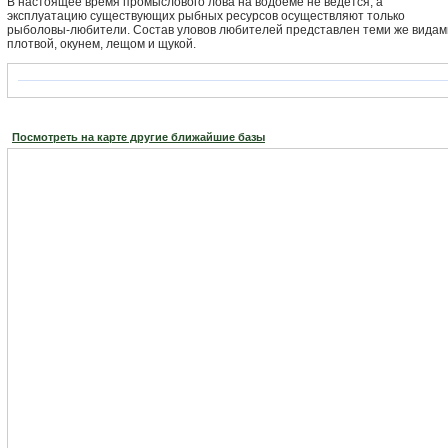
В настоящее время промыслового лова на водоеме не ведется, а
эксплуатацию существующих рыбных ресурсов осуществляют только
рыболовы-любители. Состав уловов любителей представлен теми же видам
плотвой, окунем, лещом и щукой.
Посмотреть на карте другие ближайшие базы