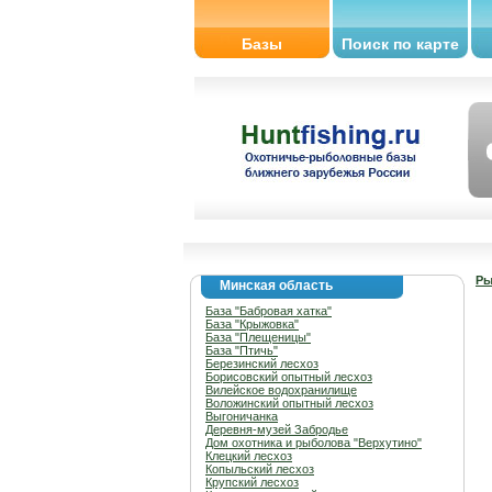
Базы
Поиск по карте
Ры
Минская область
База "Бабровая хатка"
База "Крыжовка"
База "Плещеницы"
База "Птичь"
Березинский лесхоз
Борисовский опытный лесхоз
Вилейское водохранилище
Воложинский опытный лесхоз
Выгоничанка
Деревня-музей Забродье
Дом охотника и рыболова "Верхутино"
Клецкий лесхоз
Копыльский лесхоз
Крупский лесхоз