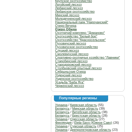
Крупское охотхозяйство
Логойский лесхоз
Любанский лесхоз
Любанское охотхозяйство
Минский лесхоз
Молодечненский лесхоз
Национальный парк "Нарочанский"
Озеро Вечера
Озеро Обида
Охотничий комплекс "Доманово"
Охотхозяйство "Белый бор"
Охотхозяйство "Красносельское"
Пуховичский лесхоз
Пуховичское охотхозяйство
Слуцкий лесхоз
Смолевичский лесхоз
Спортивно-охотничье хозяйство "Лавники"
Старобинский лесхоз
Стародорожский лесхоз
Столбцовский опытный лесхоз
Сябрыньские Озера
Узденский лесхоз
Узденское охотхозяйство
Усадьба "Баба Яга"
Червенский лесхоз
Популярные регионы
Украина
/
Киевская область
(55)
Беларусь
/
Минская область
(39)
Беларусь
/
Витебская область
(38)
Беларусь
/
Брестская область
(28)
Украина
/
Одесская область
(27)
Финляндия
/
Etela-Savo (Южное Саво)
(26)
Украина
/
Сумская область
(25)
Украина
/
Днепропетровская область
(23)