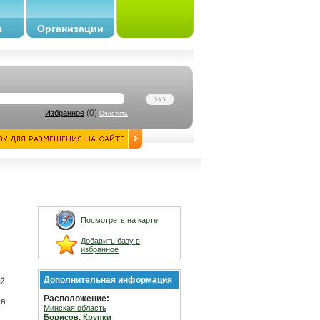
и
Организации
(
0
)
Избранное
Очистить
Посмотреть на карте
Добавить базу в
избранное
Дополнительная информация
ей
Расположение:
на
Минская область
,
Борисов
Крупки