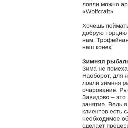
ловли можно ар
«Wolfсraft»
Хочешь поймать
добрую порцию
нам. Трофейна
наш конек!
Зимняя рыбалк
Зима не помеха
Наоборот, для 
ловли зимняя р
очарование. Ры
Завидово – это
занятие. Ведь 
клиентов есть 
необходимое об
сделает процес