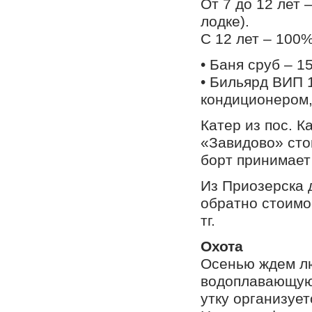
От 7 до 12 лет 
лодке).
С 12 лет – 100%
• Баня сруб – 15
• Бильярд ВИП 1
кондиционером,
Катер из пос. К
«Завидово» стои
борт принимает
Из Приозерска 
обратно стоимо
тг.
Охота
Осенью ждем л
водоплавающую
утку организует