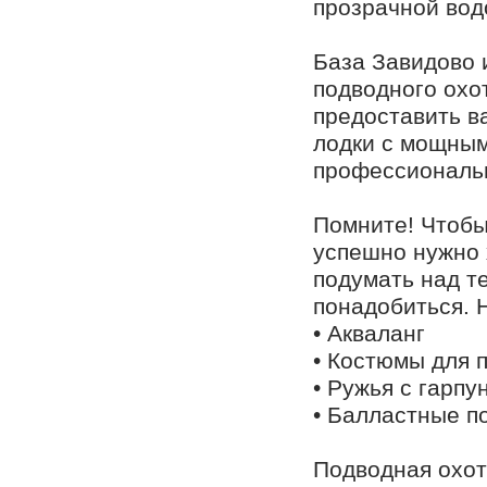
прозрачной вод
База Завидово 
подводного охо
предоставить в
лодки с мощным
профессиональ
Помните! Чтобы
успешно нужно 
подумать над т
понадобиться. Н
• Акваланг
• Костюмы для 
• Ружья с гарпу
• Балластные п
Подводная охот