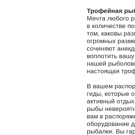
Трофейная ры
Мечта любого р
в количестве п
том, каковы ра
огромных разме
сочиняют анекд
воплотить вашу
нашей рыболовн
настоящая троф
В вашем распо
гиды, которые 
активный отдых
рыбы невероятн
вам в распоря
оборудование 
рыбалки. Вы га