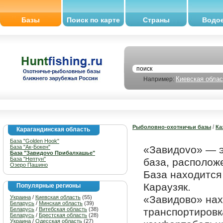
Базы
Поиск по карте
Страны
Водо
Киевская облас
Например:
/
Рыболовно-охотничьи базы
Ка
Карагандинская область
База "Golden Hook"
База "Ак-Бокен"
«Завидоvо» — э
База "Завидоvо Прибалхашье"
База "Нептун"
база, располож
Озеро Пашино
База находится 
Караузяк.
Популярные регионы
«Завидово» нах
Украина
/
Киевская область
(55)
Беларусь
/
Минская область
(39)
Беларусь
/
Витебская область
(38)
транспортировк
Беларусь
/
Брестская область
(28)
Украина
/
Одесская область
(27)