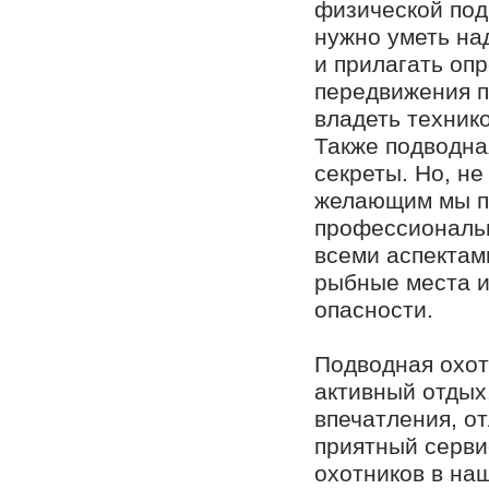
физической подг
нужно уметь на
и прилагать оп
передвижения п
владеть техник
Также подводна
секреты. Но, не
желающим мы п
профессиональн
всеми аспектам
рыбные места и
опасности.
Подводная охот
активный отдых
впечатления, о
приятный серви
охотников в на