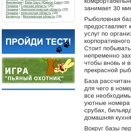
комфортабельны
Финляндия
/
Etela-Savo (Южное Саво)
(26)
Украина
/
Сумская область
(25)
занимает 30 мин
Украина
/
Днепропетровская область
(23)
Украина
/
Херсонская область
(19)
Беларусь
/
Могилевская область
(19)
Рыболовная ба
предоставляет 
услуг по орган
корпоративного
Стоит побывать 
непременно зах
чтобы вновь и 
прекрасной рыб
База рассчитан
для чего в ном
все необходимы
уютные номера 
срубах, бильярд
домашняя кухня
Вокруг базы пе