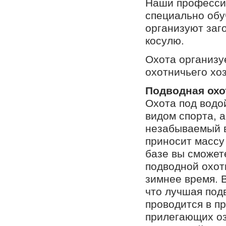
Наши професси
специально об
организуют заг
косулю.
Охота организу
охотничьего хо
Подводная охо
Охота под водо
видом спорта, а
незабываемый в
приносит массу
базе вы сможет
подводной охоты
зимнее время. В
что лучшая под
проводится в п
прилегающих оз