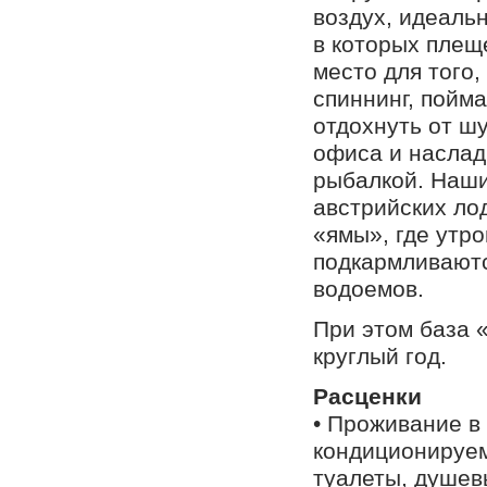
воздух, идеаль
в которых плещ
место для того
спиннинг, пойма
отдохнуть от ш
офиса и наслад
рыбалкой. Наши
австрийских ло
«ямы», где утр
подкармливаютс
водоемов.
При этом база 
круглый год.
Расценки
• Проживание в
кондиционируем
туалеты, душев