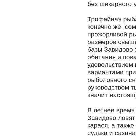
без шикарного 
Трофейная рыба
конечно же, со
прожорливой р
размеров свыше
базы Завидово 
обитания и пова
удовольствием 
вариантами при
рыболовного сн
руководством т
значит настоящ
В летнее время
Завидово ловят
карася, а такж
судака и сазан