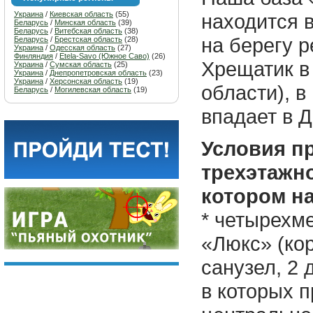
Украина
/
Киевская область
(55)
находится 
Беларусь
/
Минская область
(39)
Беларусь
/
Витебская область
(38)
на берегу р
Беларусь
/
Брестская область
(28)
Украина
/
Одесская область
(27)
Финляндия
/
Etela-Savo (Южное Саво)
(26)
Хрещатик в
Украина
/
Сумская область
(25)
Украина
/
Днепропетровская область
(23)
Украина
/
Херсонская область
(19)
области), в
Беларусь
/
Могилевская область
(19)
впадает в Д
Условия п
трехэтажно
котором на
* четырехм
«Люкс» (кор
санузел, 2
в которых п