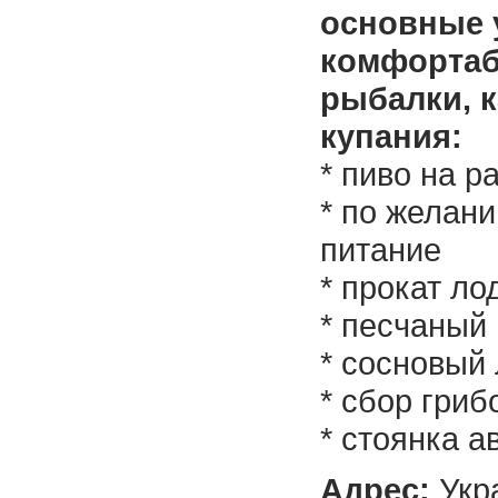
основные 
комфортаб
рыбалки, к
купания:
* пиво на р
* по желан
питание
* прокат ло
* песчаный
* сосновый
* сбор гриб
* стоянка 
Адрес:
Укр