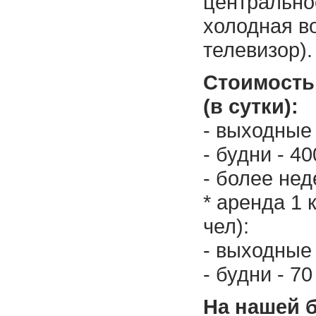
центрально
холодная во
телевизор).
Стоимость
(в сутки):
- выходные 
- будни - 40
- более нед
* аренда 1 
чел):
- выходные 
- будни - 70
На нашей б