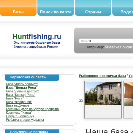
Базы
Поиск по карте
Страны
Водо
Киевская облас
Например:
/
Рыболовно-охотничьи базы
Ук
Черкасская область
База "Автомобилист"
База "Дельта Роси"
База "Долина цветов"
База "Квазар-Рось"
База "Рось"
<<
База "Феофания"
База на Днепре
Гостиный двор на хуторе Крещатик
Комплекс "Карат"
Пруд (с.Вершацы)
Рыбалка в селе Журавка
Наша база 
Популярные регионы