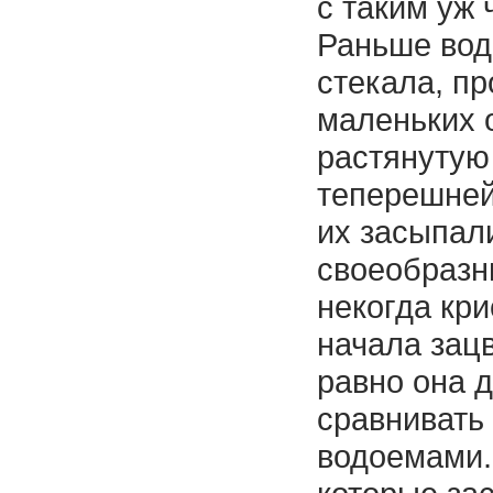
с таким уж
Раньше вода
стекала, п
маленьких о
растянутую
теперешней
их засыпал
своеобразн
некогда кри
начала зацв
равно она д
сравнивать
водоемами.