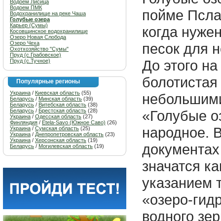
Водоем Лисица
Водоем ПМК
пойме Псла 
Водохранилище на реке Чаша
Голубые озера
Карьер (Сумы)
когда нуже
Косовщинское водохранилище
Озеро Новая Слобода
Озеро Чеха
песок для 
Охотхозяйство "Сумы"
Пруд (с.Грабовское)
До этого на
Пруд (с.Тучное)
болотистая
Популярные регионы
Украина
/
Киевская область
(55)
небольшими
Беларусь
/
Минская область
(39)
Беларусь
/
Витебская область
(38)
Беларусь
/
Брестская область
(28)
«Голубые о
Украина
/
Одесская область
(27)
Финляндия
/
Etela-Savo (Южное Саво)
(26)
народное. 
Украина
/
Сумская область
(25)
Украина
/
Днепропетровская область
(23)
Украина
/
Херсонская область
(19)
документах
Беларусь
/
Могилевская область
(19)
значатся ка
указанием т
«озеро-гид
водного зер