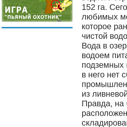
152 га. Сег
любимых ме
которое ра
чистой вод
Вода в озер
водоем пит
подземных 
в него нет 
промышленн
из ливнево
Правда, на
расположен
складирова