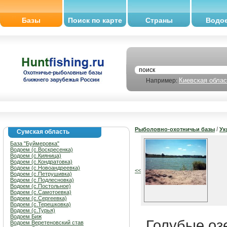
Базы
Поиск по карте
Страны
Водо
Киевская облас
Например:
/
Рыболовно-охотничьи базы
Ук
Сумская область
База "Буймеровка"
Водоем (с.Воскресенка)
Водоем (с.Кияница)
Водоем (с.Кондратовка)
Водоем (с.Новоандреевка)
<<
Водоем (с.Петрушивка)
Водоем (с.Подлесновка)
Водоем (с.Постольное)
Водоем (с.Самотоевка)
Водоем (с.Сергеевка)
Водоем (с.Терешковка)
Водоем (с.Турья)
Водоем Биж
Голубые оз
Водоем Веретеновский став