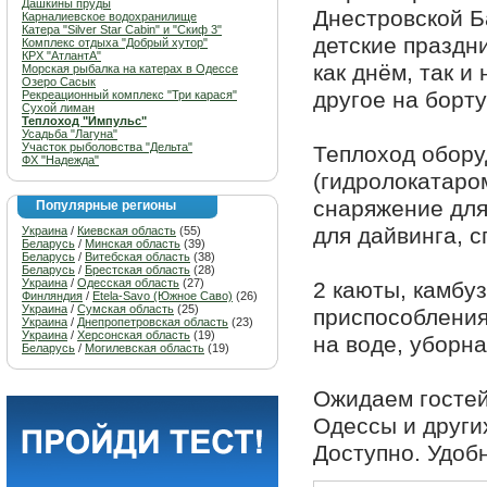
Дашкины пруды
Днестровской Ба
Карналиевское водохранилище
Катера "Silver Star Cabin" и "Скиф 3"
детские праздни
Комплекс отдыха "Добрый хутор"
КРХ "АтлантА"
как днём, так и
Морская рыбалка на катерах в Одессе
Озеро Сасык
другое на борту
Рекреационный комплекс "Три карася"
Сухой лиман
Теплоход "Импульс"
Усадьба "Лагуна"
Участок рыболовства "Дельта"
Теплоход обору
ФХ "Надежда"
(гидролокатаром
снаряжение для
Популярные регионы
для дайвинга, 
Украина
/
Киевская область
(55)
Беларусь
/
Минская область
(39)
Беларусь
/
Витебская область
(38)
Беларусь
/
Брестская область
(28)
Украина
/
Одесская область
(27)
2 каюты, камбу
Финляндия
/
Etela-Savo (Южное Саво)
(26)
Украина
/
Сумская область
(25)
приспособления
Украина
/
Днепропетровская область
(23)
Украина
/
Херсонская область
(19)
на воде, уборна
Беларусь
/
Могилевская область
(19)
Ожидаем гостей
Одессы и други
Доступно. Удоб