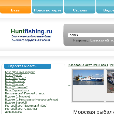
Базы
Поиск по карте
Страны
Водо
Киевская облас
Например:
/
Рыболовно-охотничьи базы
Ук
Одесская область
База "Дальний кордон"
База "Дунай"
База "На Дунае"
База "Пеликан"
База "Тортуга"
<<
База "У Николая"
База Укрречфлота
Васильевский Панский ставок
Водоем (с.Мирное)
Водоем (с.Николаевка-Новороссийская)
Водоем Барабой
Гостевой дом "Блестящий Ибис"
Гостевой дом "Сафьяны"
Морская рыбалк
Дача рыбака