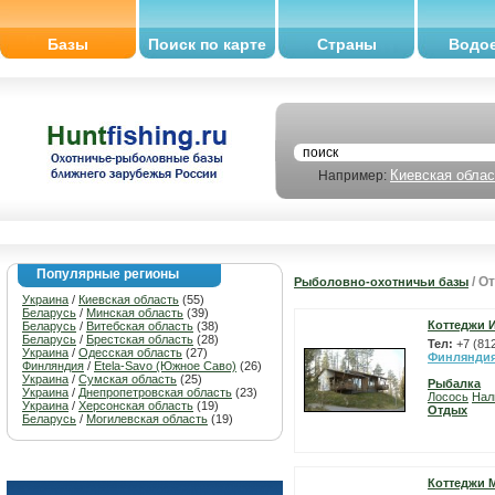
Базы
Поиск по карте
Страны
Водо
Киевская облас
Например:
Популярные регионы
/ О
Рыболовно-охотничьи базы
Украина
/
Киевская область
(55)
Беларусь
/
Минская область
(39)
Коттеджи 
Беларусь
/
Витебская область
(38)
Беларусь
/
Брестская область
(28)
Тел:
+7 (81
Украина
/
Одесская область
(27)
Финлянди
Финляндия
/
Etela-Savo (Южное Саво)
(26)
Украина
/
Сумская область
(25)
Рыбалка
Украина
/
Днепропетровская область
(23)
Лосось
Нал
Украина
/
Херсонская область
(19)
Отдых
Беларусь
/
Могилевская область
(19)
Коттеджи 