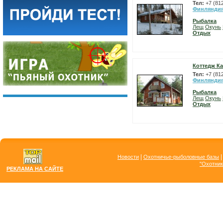
Тел:
+7 (81
Финлянди
Рыбалка
Лещ
Окунь
Отдых
Коттедж Ка
Тел:
+7 (81
Финлянди
Рыбалка
Лещ
Окунь
Отдых
|
Новости
Охотничье-рыболовные базы
"Охотник
РЕКЛАМА НА САЙТЕ