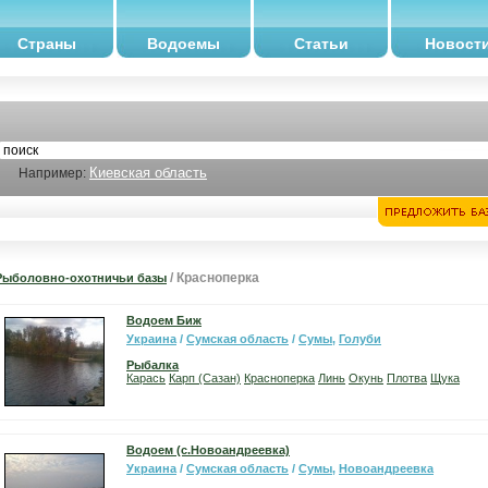
Страны
Водоемы
Статьи
Новост
Киевская область
Например:
/ Красноперка
Рыболовно-охотничьи базы
Водоем Биж
Украина
/
Сумская область
/
Сумы
,
Голуби
Рыбалка
Карась
Карп (Сазан)
Красноперка
Линь
Окунь
Плотва
Щука
Водоем (с.Новоандреевка)
Украина
/
Сумская область
/
Сумы
,
Новоандреевка