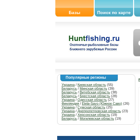
Базы
Поиск по карте
Популярные регионы
Украина
/
Киевская область
(55)
Беларусь
/
Минская область
(39)
Беларусь
/
Витебская область
(38)
Беларусь
/
Брестская область
(28)
Украина
/
Одесская область
(27)
Финляндия
/
Etela-Savo (Южное Саво)
(26)
Украина
/
Сумская область
(25)
Украина
/
Днепропетровская область
(23)
Украина
/
Херсонская область
(19)
Беларусь
/
Могилевская область
(19)