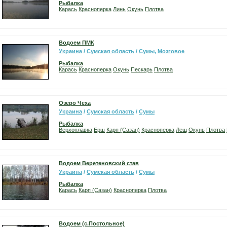
Рыбалка
Карась
Красноперка
Линь
Окунь
Плотва
Водоем ПМК
Украина
/
Сумская область
/
Сумы
,
Мозговое
Рыбалка
Карась
Красноперка
Окунь
Пескарь
Плотва
Озеро Чеха
Украина
/
Сумская область
/
Сумы
Рыбалка
Верхоплавка
Ерш
Карп (Сазан)
Красноперка
Лещ
Окунь
Плотва
Водоем Веретеновский став
Украина
/
Сумская область
/
Сумы
Рыбалка
Карась
Карп (Сазан)
Красноперка
Плотва
Водоем (с.Постольное)